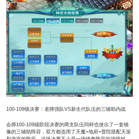
100-109级决赛：老牌强队VS新生代队伍的三辅助内战
会师100-109级阶段决赛的两支队伍同样也使出了一套镜
像的三辅助阵容，双方都选用了天魔+地府+普陀搭配天策
和龙宫的阵容。这场决赛不止是一场镜像阵容的顶级对