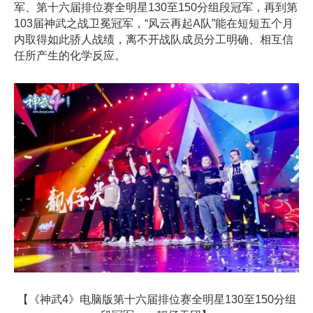
军、第十六届排位赛全明星130至150分组段冠军，再到第
103届神武之战卫冕冠军，“风云再起A队”能在短短五个月
内取得如此骄人战绩，离不开战队成员分工明确、相互信
任所产生的化学反应。
【《神武4》电脑版第十六届排位赛全明星130至150分组