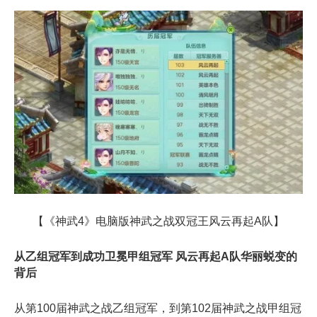
【《神武4》电脑版神武之战双冠王风云再起A队】
从乙组冠军到成功卫冕甲组冠军 风云再起A队华丽蜕变的
背后
从第100届神武之战乙组冠军，到第102届神武之战甲组冠