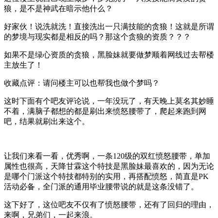
狼，是不是神武在暗示他什么？
好家伙！说洗就洗！直接洗出一只满技能的贪狼！这就是所谓
的梦境与现实都是相反的吗？那这个贪狼的资质？？？
如果不是绿心资质的贪狼，黑脸妹就要做梦顺着网线过去帮楼
主放生了！
收藏点评：请问楼主可以也帮我也做个梦吗？
这时下面有个吧友评论说，一年没玩了，有天晚上莫名其妙睡
不着，满脑子都想的都是刷出来愤怒腰带了，爬起来跑到网
吧，结果就刷出来这个。
让我们来看一看，优秀啊，一条120级的双红愤怒腰带，单加
属性也很高，天降甘霖这个特技是黑脸妹最喜欢的，因为无论
是哪个门派这个特技都特别的实用，再搭配愤怒，简直是PK
活动必备，全门派的通用毕业腰带说的就是这条没错了。
这下好了，这位吧友不仅有了愤怒腰带，还有了回归的理由，
来啊，兄弟们，一起来浪。