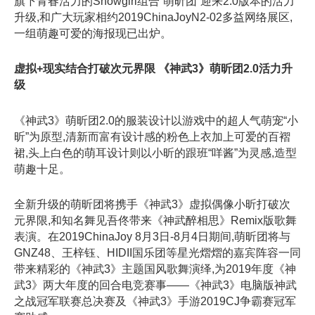
旗下青春活力的Showgirl组合“萌昕团”迎来2.0版本的活力
升级,和广大玩家相约2019ChinaJoyN2-02多益网络展区,
一组萌趣可爱的海报现已出炉。
虚拟+现实结合打破次元界限 《神武3》萌昕团2.0活力升
级
《神武3》萌昕团2.0的服装设计以游戏中的超人气萌宠“小
昕”为原型,清新而富有设计感的粉色上衣加上可爱的百褶
裙,头上白色的萌耳设计则以小昕的跟班“咩酱”为灵感,造型
萌趣十足。
全新升级的萌昕团将携手《神武3》虚拟偶像小昕打破次
元界限,和知名舞见吾佟带来《神武醉相思》Remix版歌舞
表演。在2019ChinaJoy 8月3日-8月4日期间,萌昕团将与
GNZ48、王梓钰、HIDII国乐团等星光熠熠的嘉宾阵容一同
带来精彩的《神武3》主题国风歌舞演绎,为2019年度《神
武3》两大年度的回合电竞赛事——《神武3》电脑版神武
之战冠军联赛总决赛及《神武3》手游2019CJ争霸赛冠军