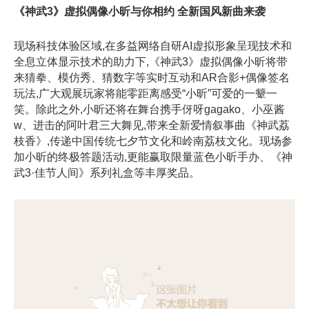
《神武3》虚拟偶像小昕与你相约 全新国风新曲来袭
现场科技体验区域,在多益网络自研AI虚拟形象呈现技术和
全息立体显示技术的助力下,《神武3》虚拟偶像小昕将带
来猜拳、模仿秀、猜数字等实时互动和AR合影+偶像签名
玩法,广大观展玩家将能零距离感受“小昕”可爱的一颦一
笑。除此之外,小昕还将在舞台携手伢呀gagako、小巫酱
w、进击的阿叶君三大舞见,带来全新爱情叙事曲《神武荔
枝香》,传递中国传统七夕节文化和岭南荔枝文化。现场参
加小昕的终极答题活动,更能赢取限量蓝色小昕手办、《神
武3·佳节人间》系列礼盒等丰厚奖品。