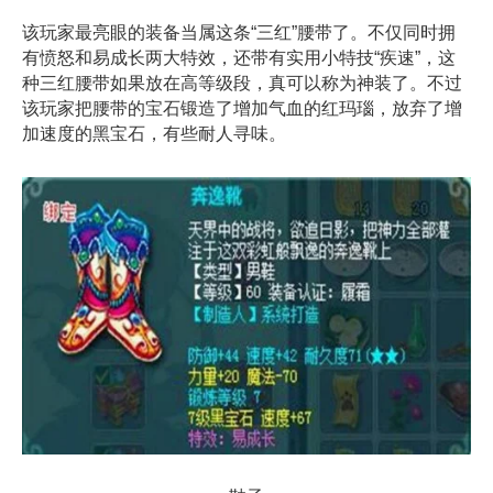
该玩家最亮眼的装备当属这条“三红”腰带了。不仅同时拥
有愤怒和易成长两大特效，还带有实用小特技“疾速”，这
种三红腰带如果放在高等级段，真可以称为神装了。不过
该玩家把腰带的宝石锻造了增加气血的红玛瑙，放弃了增
加速度的黑宝石，有些耐人寻味。