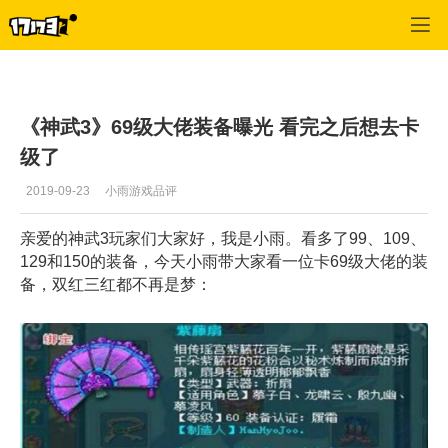
神武
>
文章
>
正文
《神武3》69级大佬装备曝光 看完之后想去卡
级了
2019-09-23
小雨游戏品评
亲爱的神武3玩家们大家好，我是小雨。看多了99、109、
129和150的装备，今天小雨带大家看一位卡69级大佬的装
备，双红三红都不再是梦：