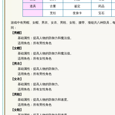
道具
古董
鉴定
药品
烹饪
变身卡
宝石
游戏中有男帽、女帽、男衣、女衣、男鞋、女鞋、腰带、项链共八种防具，
同：
【男帽】
基础属性：提高人物的防御力和魔法值。
适用角色：所有男性角色
【女帽】
基础属性：提高人物的防御力和魔法值。
适用角色：所有女性角色
【男衣】
基础属性：提高人物的防御力。
适用角色：所有男性角色
【女衣】
基础属性：提高人物的防御力。
适用角色：所有女性角色
【男鞋】
基础属性：提高人物的防御力和速度。
适用角色：所有男性角色
【女鞋】