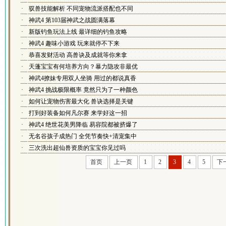
·
驭兽技能解析 不同宠物流派搭配也不同
·
神武4 第103届神武之战圆满落幕
·
新版钓鱼玩法上线 最详细的钓鱼攻略
·
神武4 趣味小游戏 玩来就停不下来
·
恭喜发财活动 高兽诀及成就等你来拿
·
天蓬宝宝有何培养方向？暴力隐攻非最优
·
神武4撩妹专用双人坐骑 用过的都说真香
·
神武4 挑战极限概率 竟然只为了一种颜色
·
如何让宠物伤害最大化 兽诀选择是关键
·
打到好装备如何凡尔赛 来学好这一招
·
神武4 绝世花美男降临 易容院都被挤爆了
·
无名谷孩子成热门 全凭节奏快+清宠集中
·
三次洗出超仙兽资质的宝宝你见过吗
首页
上一页
1
2
3
4
5
下