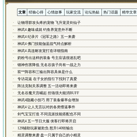
文章
经验心得
心情故事
玩家交流
论坛热贴
热门话题
精华文章
·
让物理群攻头疼的宠物 飞升宠灵剑仙子
·
神武4 趣味成就 钓鱼养宠意外不断
·
神武4 纪录片《冠军之路》五一来袭
·
神武4 佛门技能伽蓝战气特点解析
·
神武4 高连耐攻宠打造详细指南
·
奶粉号出这样的装备 号主应该很迷乱吧
·
锢神伤害降低 无名谷孩子尚有一战之力
·
双**阵容和三输出阵容具体是什么
·
专访花返 在子女的指引下找到了真爱
·
阵法克制关系调整 五一活动即将来袭
·
无名谷魔天宫崛起 控场强大能消BUFF
·
神武4隐藏小技巧 用了装备爆率会增加
·
神武4 让人无言以对的各类懵逼事件
·
剑气宝宝打造 不同流派技能搭配也不同
·
神武4 五一节日大服 侠客行即将开启
·
129辅助玩家被欺负 怒升140转输出
·
精灵调整来袭 盘一只属于自己的小精灵