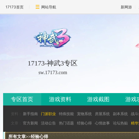
17173首页
网站导航
新网游
17173-神武3专区
sw.17173.com
专区首页
游戏资料
游戏截图
游戏
资料：
新手指南
门派职业
特殊技能
宠物系统
房屋系统
副本系统
战斗
文章：
官方新闻
活动公告
热门话题
经验心得
心情故事
论坛热贴
精华
所有文章
>>
经验心得