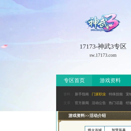
17173-神武3专区
sw.17173.com
专区首页
游戏资料
资料：
新手指南
门派职业
特殊技能
宠
文章：
官方新闻
活动公告
热门话题
经
游戏资料
>>
活动介绍
烽火连城
智慧风暴