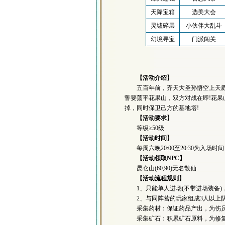
天降宝箱
选美大会
灵墟碎层
小伙伴大乱斗
幻境寻宝
门派闯关
【活动介绍】
五百年前，齐天大圣孙悟空上天庭偷
誓要荡平花果山，双方对战在即!花
掉，同时保卫己方的基地塔!
【活动要求】
等级≥50级
【活动时间】
每周六晚20:00至20:30为入场时间，
【活动领取NPC】
昆仑山(60,90)无名散仙
【活动流程规则】
1、只能单人进场(不带进场装备)
2、与同阵营的玩家组成3人以上队
采集药材：保证药品产出，为伤员
采集矿石：积累矿石原料，为修复