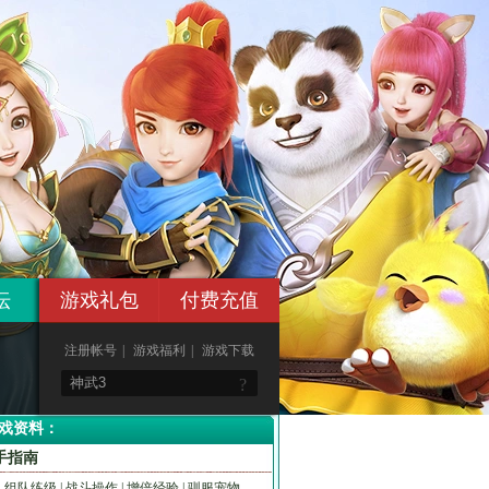
坛
游戏礼包
付费充值
注册帐号
|
游戏福利
|
游戏下载
?
戏资料：
手指南
组队练级
|
战斗操作
|
增倍经验
|
驯服宠物