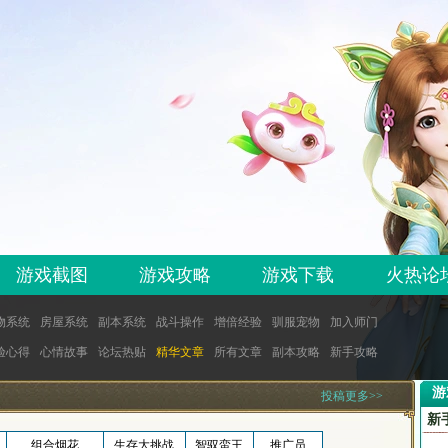
游戏截图
游戏攻略
游戏下载
火热论
物系统
房屋系统
副本系统
战斗操作
增倍经验
驯服宠物
加入师门
验心得
心情故事
论坛热贴
精华文章
所有文章
副本攻略
新手攻略
游
投稿
更多
>>
新
组合烟花
生存大挑战
智驭蛮王
推广员