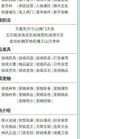
新手村
|
系统设置
|
人物属性
|
聊天交友
快捷键位
|
加入师门
|
基本操作
|
新手攻略
派职业
天魔里
|
方寸山
|
佛门
|
天策
五庄观
|
东海龙宫
|
南海普陀
|
凌霄天宫
盘丝岭
|
幽冥地府
|
魔王山
|
万兽岭
品道具
游戏防具
|
游戏武器
|
游戏暗器
|
打造修理
游戏古董
|
物品鉴定
|
游戏药品
|
日常杂货
游戏烹饪
|
游戏变身
|
游戏宝石
|
其他物品
戏宠物
游戏神兽
|
宠物装饰
|
宠物装备
|
宠物属性
宠物种类
|
宠物商会
|
宠物染色
|
宠物炼妖
|
宠物简介
|
宠物技能
|
动介绍
烽火连城
|
智慧风暴
|
组合烟花
|
好友推荐
生存挑战
|
智驭蛮王
|
天降宝箱
|
选美大会
神武之战
|
门派竞技
|
群雄逐鹿
|
镇魔卫道