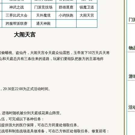
神武之战
门派竞技场
群雄逐鹿
镇魔卫道
三界比武大会
天外魔境
小鸡快跑
大闹天宫
门
跨服帮派联赛
通天神殿
大闹天宫
物
蟠桃、盗仙丹，大闹天宫令天庭众仙震怒，玉帝发下10万天兵天将
果山和天庭总共有三条往来的道路，玩家们要组队把敌方的主基地炸
游
20:30至22:00为正式活动时间。
活
，进场时随机被分到天庭或花果山阵营。
伍，可完成以下各种任务：
提供强大的医疗保障，可在己方药童处领取任务。
战塔和制造战场道具做准备，可在己方铁匠处领取任务。修复箭塔：