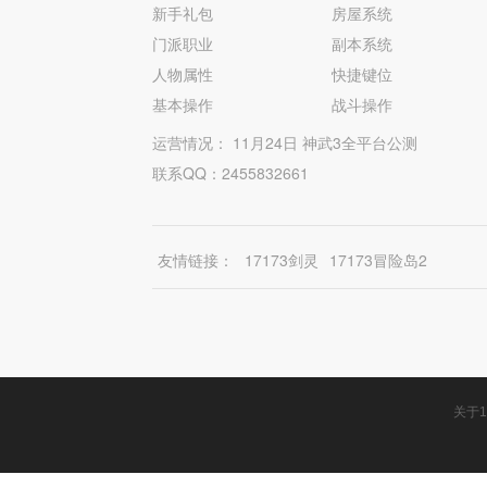
新手礼包
房屋系统
门派职业
副本系统
人物属性
快捷键位
基本操作
战斗操作
运营情况： 11月24日 神武3全平台公测
联系QQ：2455832661
友情链接：
17173剑灵
17173冒险岛2
关于1