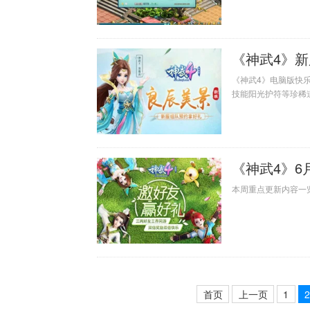
《神武4》新
《神武4》电脑版快
技能阳光护符等珍稀
《神武4》6
本周重点更新内容一
首页
上一页
1