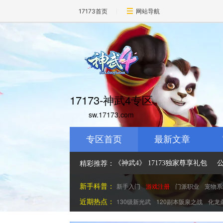
17173首页
网站导航
17173-神武4专区
sw.17173.com
专区首页
最新文章
精彩推荐：
《神武4》 17173独家尊享礼包
公
新手科普：
新手入门
游戏注册
门派职业
宠物系
近期热点：
130级新光武
120副本阪泉之战
化龙