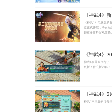
《神武4》新
《神武4》电脑版新服
道正式开启，子女系
锁更多新鲜游戏体验
《神武4》2
神武4在周五例行了
更新了什么新内容：
《神武4》6
神武4本周五例行每