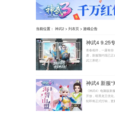
当前位置：
神武2
>
列表页
>
游戏公告
神武4 9.
青春相伴，一露有你！
袭，新服预约现已正
武三界吧！
神武4 新服
《神武4》电脑版新服
开放，暗黑龙王优化
轮即将正式打响，更