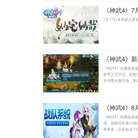
《神武4》7
7月17日本周重点
《神武4》新
《神武4》电脑版新服
赛季正式开启，星辉
录调整全服开放，更
一位神武少侠前来体
《神武4》6
《神武4》电脑版新服
袭，巅峰精英赛小组
拳擦掌，跃跃欲试了